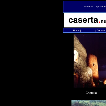
Venerdi 7 agosto 2
|
Home
|
|
Contatti
Castello