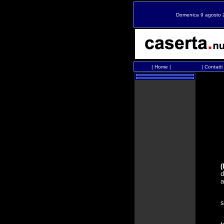
Domenica 9 agosto 
|
Home
|
|
Contatti
(
d
a
L
s
C