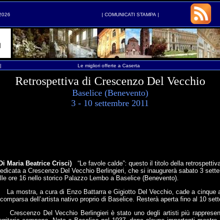
2026
|
COMUNICATI STAMPA
|
|
Le migliori offerte a Caserta
Retrospettiva di Crescenzo Del Vecchio
Baselice (Benevento)
3 - 10 settembre 2011
Di
Maria Beatrice Crisci
)
“Le favole calde”: questo il titolo della retrospettiv
edicata a Crescenzo Del Vecchio Berlingieri, che si inaugurerà sabato 3 sett
lle ore 16 nello storico Palazzo Lembo a Baselice (Benevento).
a mostra, a cura di Enzo Battarra e Gigiotto Del Vecchio, cade a cinque a
comparsa dell’artista nativo proprio di Baselice. Resterà aperta fino al 10 set
rescenzo Del Vecchio Berlingieri è stato uno degli artisti più rappresent