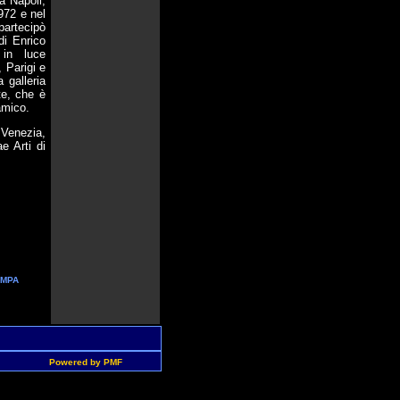
a Napoli,
972 e nel
partecipò
di Enrico
 in luce
 Parigi e
 galleria
te, che è
 amico.
 Venezia,
e Arti di
AMPA
Powered by PMF