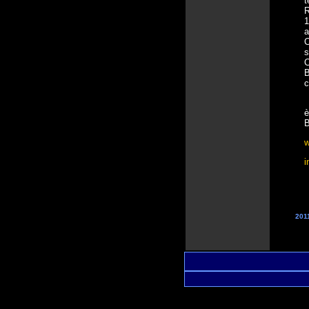
t
R
1
a
C
s
C
B
c
C
è
B
w
i
201