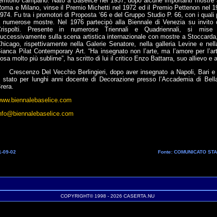
erritorio campano. Nato a Baselice nel 1937, dopo alcune importanti mostre 
oma e Milano, vinse il Premio Michetti nel 1972 ed il Premio Pettenon nel 1
974. Fu tra i promotori di Proposta ‘66 e del Gruppo Studio P. 66, con i quali 
 numerose mostre. Nel 1976 partecipò alla Biennale di Venezia su invito 
rispolti. Presente in numerose Triennali e Quadriennali, si mise
uccessivamente sulla scena artistica internazionale con mostre a Stoccarda,
hicago, rispettivamente nella Galerie Senatore, nella galleria Levine e nella
ianca Pilat Contemporary Art. “Ha insegnato non l’arte, ma l’amore per l’ar
osa molto più sublime”, ha scritto di lui il critico Enzo Battarra, suo allievo e
rescenzo Del Vecchio Berlingieri, dopo aver insegnato a Napoli, Bari e
 stato per lunghi anni docente di Decorazione presso l’Accademia di Bella
rera.
ww.biennalebaselice.com
nfo@biennalebaselice.com
1-09-02
Fonte: COMUNICATO ST
COPYRIGHT© 1998 - 2026 CASERTA.NU