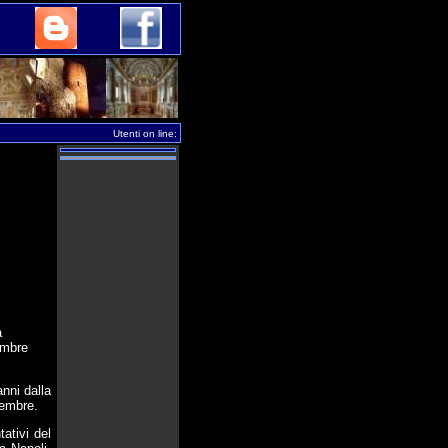
Utenti on line:
a
embre
nni dalla
tembre.
ativi del