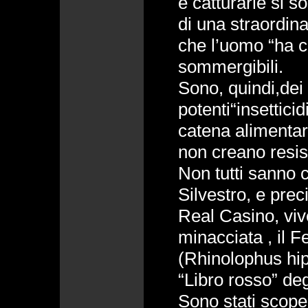
e catturarle si so
di una straordinar
che l’uomo “ha co
sommergibili.
Sono, quindi,dei
potenti“insetticidi
catena alimenta
non creano resis
Non tutti sanno 
Silvestro, e prec
Real Casino, vive
minacciata , il F
(Rhinolophus hip
“Libro rosso” deg
Sono stati scope