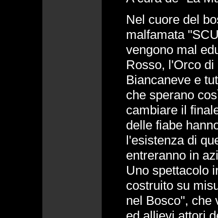
Nel cuore del bo
malfamata "SCU
vengono mal educ
Rosso, l'Orco di 
Biancaneve e tutti
che sperano così
cambiare il final
delle fiabe hann
l'esistenza di q
entreranno in a
Uno spettacolo i
costruito su misu
nel Bosco", che v
ed allievi attori