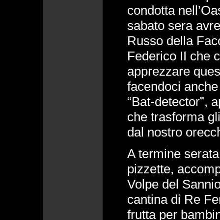
condotta nell’Oas
sabato sera avre
Russo della Faco
Federico II che 
apprezzare quest
facendoci anche a
“Bat-detector”, 
che trasforma gli
dal nostro orecc
A termine serata 
pizzette, accom
Volpe del Sannio”
cantina di Re Fe
frutta per bambi