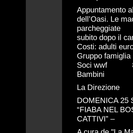
Appuntamento all
dell’Oasi. Le ma
parcheggiate
subito dopo il ca
Costi: adulti eur
Gruppo famiglia
Soci wwf 8
Bambini 
La Direzione
DOMENICA 25 
“FIABA NEL BO
CATTIVI” –
A cura de "La M