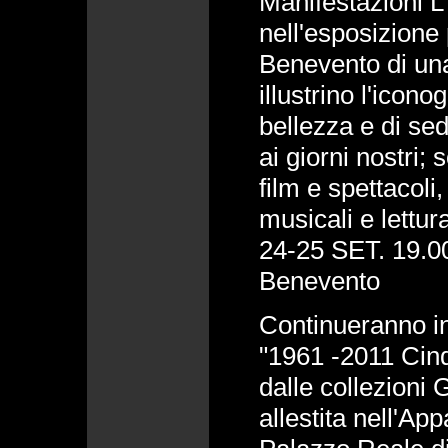
Manifestazioni L
nell'esposizione 
Benevento di una
illustrino l'icon
bellezza e di se
ai giorni nostri; 
film e spettacol
musicali e lettura
24-25 SET. 19.00
Benevento
Continueranno inf
"1961 -2011 Cinqu
dalle collezio
allestita nell'A