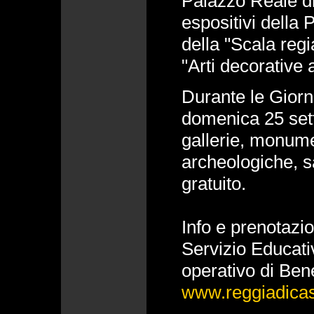
Palazzo Reale di
espositivi della
della "Scala regi
"Arti decorative 
Durante le Gior
domenica 25 set
gallerie, monume
archeologiche, s
gratuito.
Info e prenotazio
Servizio Educat
operativo di Be
www.reggiadicase