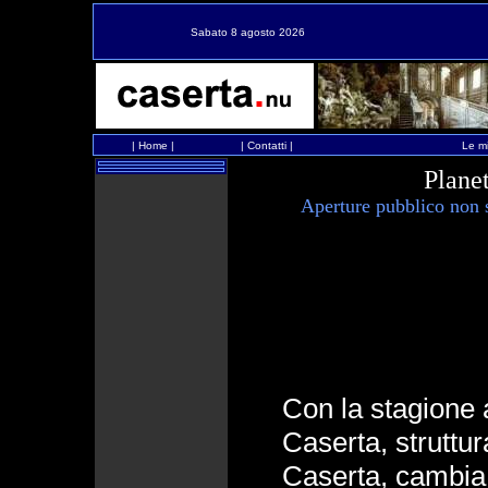
Sabato 8 agosto 2026
|
Home
|
|
Contatti
|
Le mi
Planet
Aperture pubblico non 
Con la stagione a
Caserta, struttu
Caserta, cambia o