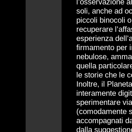
l’osservazione a
soli, anche ad oc
piccoli binocoli o
recuperare l’aff
esperienza dell’a
firmamento per in
nebulose, ammass
quella particolar
le storie che le c
Inoltre, il Planet
interamente digita
sperimentare via
(comodamente se
accompagnati dal
dalla suggestion