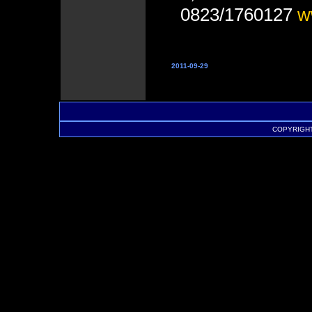
0823/1760127
w
2011-09-29
COPYRIGHT