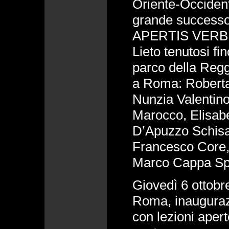
Oriente-Occiden
grande successo 
APERTIS VERBIS
Lieto tenutosi fi
parco della Reg
a Roma: Roberta
Nunzia Valentino
Marocco, Elisabe
D’Apuzzo Schis
Francesco Core,
Marco Cappa Spi
Giovedì 6 ottobre
Roma, inauguraz
con lezioni apert