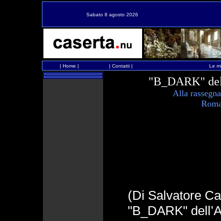
Sabato 8 agosto 2026
|
Home
|
|
Contatti
|
Le mi
"B_DARK" del
Alla rasse
Roma 
(Di Salvatore Ca
"B_DARK" dell