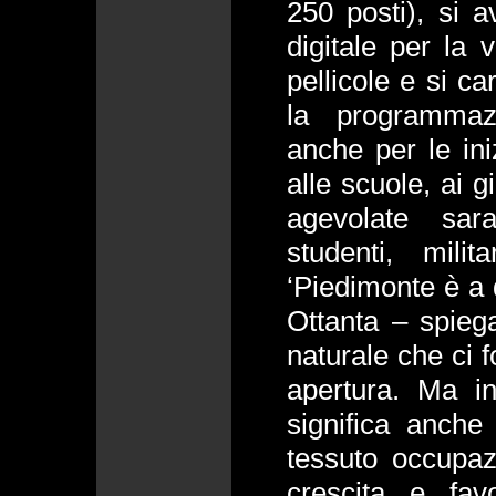
250 posti), si 
digitale per la 
pellicole e si ca
la programmaz
anche per le iniz
alle scuole, ai g
agevolate sar
studenti, mili
‘Piedimonte è a 
Ottanta – spieg
naturale che ci 
apertura. Ma inv
significa anche 
tessuto occupazi
crescita e fav