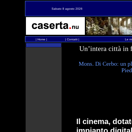
Sabato 8 agosto 2026
|
Home
|
|
Contatti
|
Le mi
Un’intera città in 
Mons. Di Cerbo: un pla
Pie
Il cinema, dotat
impianto digita