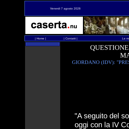
Venerdi 7 agosto 2026
|
Home
|
|
Contatti
|
Le mi
QUESTIONE
M
GIORDANO (IDV): "PR
"A seguito del so
oggi con la IV 