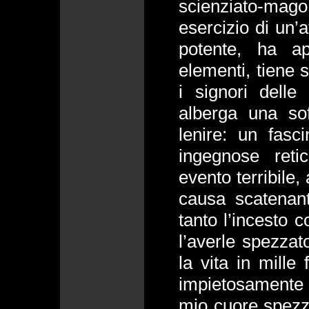
scienziato-mago,
esercizio di un’
potente, ha a
elementi, tiene 
i signori dell
alberga una so
lenire: un fasc
ingegnose reti
evento terribile
causa scatenan
tanto l’incesto c
l’averle spezzato
la vita in mille
impietosamente l
mio cuore spezzò 