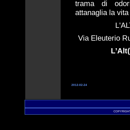
trama di odor
attanaglia la vit
L'A
Via Eleuterio R
L’Alt
2012-02-24
COPYRIGHT