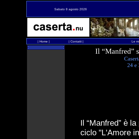
Sabato 8 agosto 2026
|
Home
|
|
Contatti
|
Le mi
Il “Manfred” 
Casert
24 e
Il “Manfred” è l
ciclo "L'Amore in