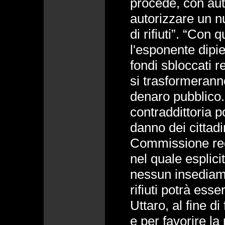
procede, con aute
autorizzare un n
di rifiuti”. “Co
l'esponente dipiet
fondi sbloccati r
si trasformerann
denaro pubblico.
contraddittoria p
danno dei cittadi
Commissione re
nel quale esplic
nessun insediame
rifiuti potrà esse
Uttaro, al fine di
e per favorire la 