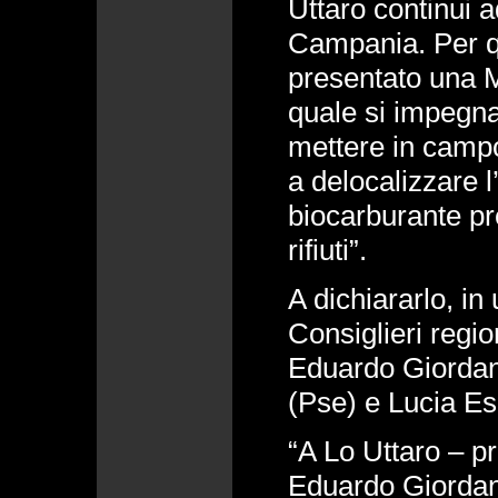
Uttaro continui a
Campania. Per 
presentato una M
quale si impegna
mettere in campo
a delocalizzare l
biocarburante pr
rifiuti”.
A dichiararlo, in
Consiglieri regi
Eduardo Giordan
(Pse) e Lucia Es
“A Lo Uttaro – p
Eduardo Giordano