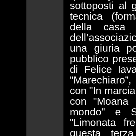
sottoposti al 
tecnica (for
della casa 
dell’associaz
una giuria po
pubblico presen
di Felice Iav
"Marechiaro”
con "In marci
con "Moana P
mondo" e S
"Limonata fre
questa terz