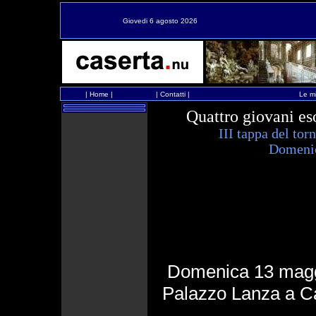
Giovedi 6 agosto 2026
|
Home
|
|
Contatti
|
Le mi
Quattro giovani eso
III tappa del tor
Domenic
Domenica 13 maggio
Palazzo Lanza a 