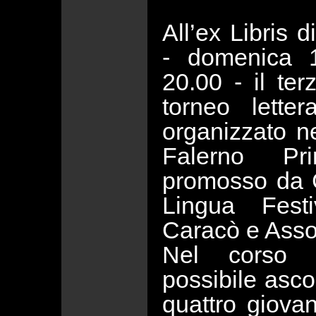
All’ex Libris
- domenica 
20.00 - il te
torneo letter
organizzato n
Falerno P
promosso da C
Lingua Festi
Caracò e Asso
Nel corso d
possibile ascol
quattro giova