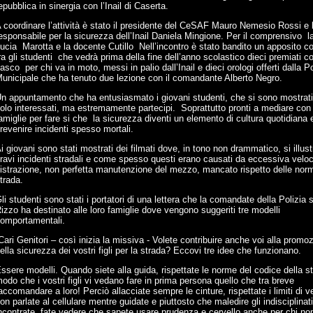
epubblica in sinergia con l’Inail di Caserta.
 coordinare l’attività è stato il presidente del CeSAF Mauro Nemesio Rossi e 
esponsabile per la sicurezza dell’Inail Daniela Mingione. Per il comprensivo l
ucia Marotta e la docente Cutillo Nell’incontro è stato bandito un apposito c
ra gli studenti che vedrà prima della fine dell’anno scolastico dieci premiati c
asco per chi va in moto, messi in palio dall’Inail e dieci orologi offerti dalla Po
unicipale che ha tenuto due lezione con il comandante Alberto Negro.
n appuntamento che ha entusiasmato i giovani studenti, che si sono mostrat
olo interessati, ma estremamente partecipi. Soprattutto pronti a mediare con 
amiglie per fare si che la sicurezza diventi un elemento di cultura quotidiana 
revenire incidenti spesso mortali.
i giovani sono stati mostrati dei filmati dove, in tono non drammatico, si illus
ravi incidenti stradali e come spesso questi erano causati da eccessiva veloc
istrazione, non perfetta manutenzione del mezzo, mancato rispetto delle norm
trada.
li studenti sono stati i portatori di una lettera che la comandate della Polizia 
izzo ha destinato alle loro famiglie dove vengono suggeriti tre modelli
omportamentali.
Cari Genitori – così inizia la missiva - Volete contribuire anche voi alla promo
ella sicurezza dei vostri figli per la strada? Eccovi tre idee che funzionano.
ssere modelli. Quando siete alla guida, rispettate le norme del codice della st
odo che i vostri figli vi vedano fare in prima persona quello che tra breve
accomandare a loro! Perciò allacciate sempre le cinture, rispettate i limiti di ve
on parlate al cellulare mentre guidate e piuttosto che maledire gli indisciplinat
ncontrate, fate vedere che sapete usare prudenza e cervello anche per chi non