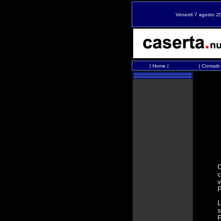
Venerdi 7 agosto 2
|
Home
|
|
Contatti
C
c
v
P
L
s
F