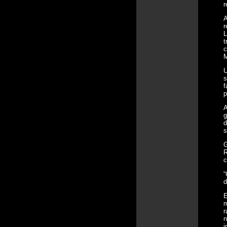
r
A
r
L
t
c
M
U
s
f
p
A
g
d
s
G
R
c
“
d
E
m
r
n
i