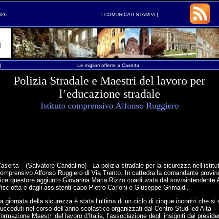
026
|
COMUNICATI STAMPA
|
|
Le migliori offerte a Caserta
Polizia Stradale e Maestri del lavoro per
l’educazione stradale
Istituto comprensivo Alfonso Ruggiero
aserta – (Salvatore Candalino) - La polizia stradale per la sicurezza nell’istitu
omprensivo Alfonso Ruggiero di Via Trento. In cattedra la comandante provin
ice questore aggiunto Giovanna Maria Rizzo coadiuvata dal sovraintendente 
isciotta e dagli assistenti capo Pietro Carloni e Giuseppe Grimaldi.
a giornata della sicurezza è stata l’ultima di un ciclo di cinque incontri che si
ucceduti nel corso dell’anno scolastico organizzati dal Centro Studi ed Alta
ormazione Maestri del lavoro d’Italia, l’associazione degli insigniti dal preside