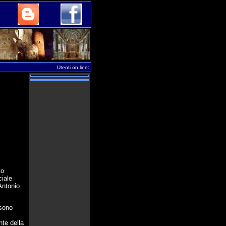
Utenti on line:
to
ciale
Antonio
 sono
nte della