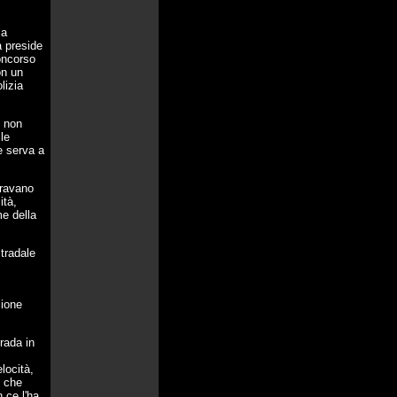
la
a preside
oncorso
on un
lizia
i non
le
e serva a
travano
ità,
e della
stradale
zione
rada in
locità,
i che
 ce l'ha.