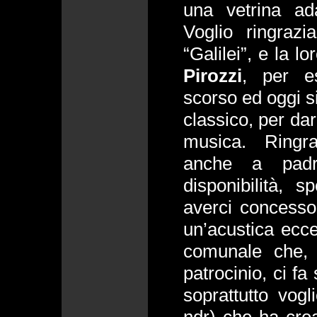
una vetrina ad
Voglio ringrazi
“Galilei”, e la l
Pirozzi
, per e
scorso ed oggi s
classico, per da
musica. Ringr
anche a pa
disponibilità, 
averci concesso 
un’acustica ecce
comunale che, 
patrocinio, ci fa
soprattutto vogl