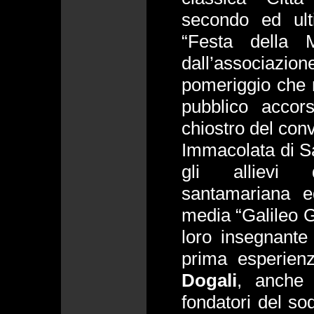
secondo ed ul
“Festa della 
dall’associaz
pomeriggio che n
pubblico accor
chiostro del con
Immacolata di Sa
gli allievi d
santamariana e
media “Galileo Ga
loro insegnant
prima esperien
Dogali
, anch
fondatori del so