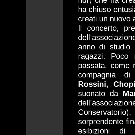
ndr) che ha cre
ha chiuso entusi
creati un nuovo
Il concerto, pr
dell’associazion
anno di studio e
ragazzi. Poco
passata, come 
compagnia d
Rossini, Chop
suonato da
Mar
dell’associazion
Conservatorio)
sorprendente fina
esibizioni di 