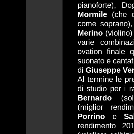
pianoforte), D
Mormile
(che c
come soprano),
Merino
(violino
varie combinaz
ovation finale 
suonato e cantato
di
Giuseppe Ver
Al termine le pr
di studio per i 
Bernardo
(so
(miglior rend
Porrino
e
Sa
rendimento 20