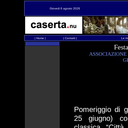
Giovedi 6 agosto 2026
|
Home
|
|
Contatti
|
Le mi
Fest
ASSOCIAZIONE 
G
Pomeriggio di gr
25 giugno) co
classica “Citt