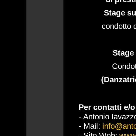
Stage su
condotto
Stage 
Condo
(Danzatr
Per contatti e/o
- Antonio Iavazz
- Mail:
info@anto
- Sito Web:
www.