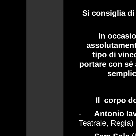
Si consiglia d
In occasio
assolutament
tipo di vinc
portare con sé 
semplic
Il
corpo do
-
Antonio
Ia
Teatrale, Regia)