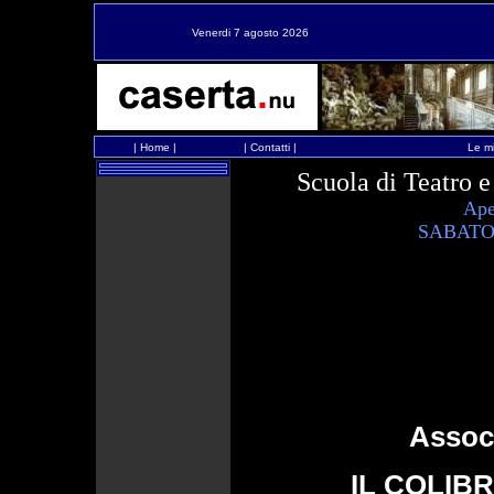
Venerdi 7 agosto 2026
|
Home
|
|
Contatti
|
Le mi
Scuola di Teatro
Aper
SABATO
Associ
IL COLIBRI