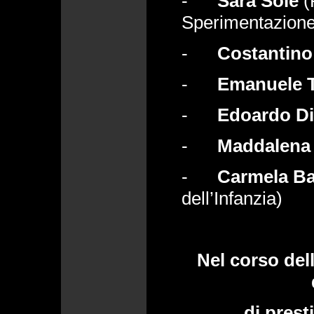
-
Sara Sole
(
Sperimentazione
-
Costantin
-
Emanuele T
-
Edoardo D
-
Maddalena 
-
Carmela B
dell’Infanzia)
Nel corso dell
di prest