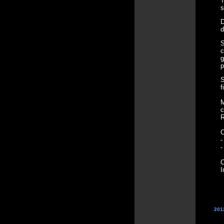
T
s
D
d
S
c
g
p
S
f
M
c
R
C
-
-
C
I
201