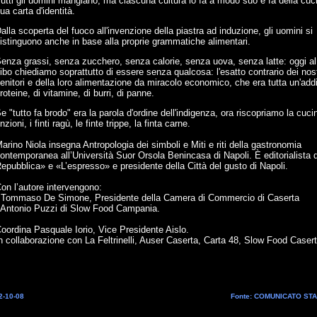
utti gli uomini mangiano, ma ciascuna cultura lo fa a modo suo e fa della cuc
ua carta d'identità.
alla scoperta del fuoco all'invenzione della piastra ad induzione, gli uomini si
istinguono anche in base alla proprie grammatiche alimentari.
enza grassi, senza zucchero, senza calorie, senza uova, senza latte: oggi al
ibo chiediamo soprattutto di essere senza qualcosa: l'esatto contrario dei nost
enitori e della loro alimentazione da miracolo economico, che era tutta un'add
roteine, di vitamine, di burri, di panne.
e "tutto fa brodo" era la parola d'ordine dell'indigenza, ora riscopriamo la cuci
inzioni, i finti ragù, le finte trippe, la finta carne.
arino Niola insegna Antropologia dei simboli e Miti e riti della gastronomia
ontemporanea all’Università Suor Orsola Benincasa di Napoli. È editorialista 
epubblica» e «L’espresso» e presidente della Città del gusto di Napoli.
on l’autore intervengono:
 Tommaso De Simone, Presidente della Camera di Commercio di Caserta
 Antonio Puzzi di Slow Food Campania.
oordina Pasquale Iorio, Vice Presidente Aislo.
n collaborazione con La Feltrinelli, Auser Caserta, Carta 48, Slow Food Caser
2-10-08
Fonte: COMUNICATO ST