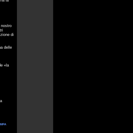
ina la
 nostro
ri
izione di
na delle
de «la
ta
AMPA