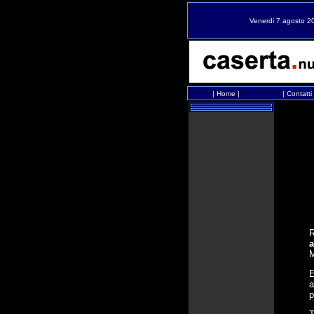
Venerdi 7 agosto 2
|
Home
|
|
Contatti
R
a
M
E
a
p