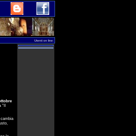
Utenti on line:
ottobre
 "Il
e cambia
usto,