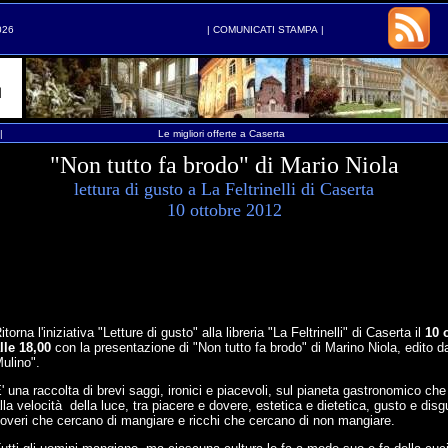
026
|
COMUNICATI STAMPA
|
|
Le migliori offerte a Caserta
"Non tutto fa brodo" di Mario Niola
lettura di gusto a La Feltrinelli di Caserta
10 ottobre 2012
itorna l'iniziativa "Letture di gusto" alla libreria "La Feltrinelli" di Caserta il
10 
lle 18,00
con la presentazione di "Non tutto fa brodo" di Marino Niola, edito da
ulino".
' una raccolta di brevi saggi, ironici e piacevoli, sul pianeta gastronomico ch
lla velocità della luce, tra piacere e dovere, estetica e dietetica, gusto e disg
overi che cercano di mangiare e ricchi che cercano di non mangiare.