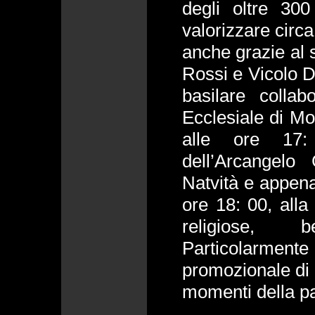
degli oltre 30
valorizzare circa
anche grazie al s
Rossi e Vicolo D
basilare colla
Ecclesiale di Mo
alle ore 17: 
dell’Arcangelo
Natvità e appen
ore 18: 00, alla 
religiose, 
Particolarment
promozionale di 
momenti della pa