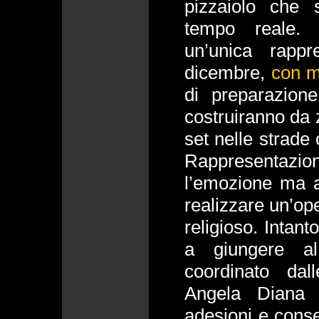
pizzaiolo che 
tempo reale. L
un’unica rapp
dicembre,
con
m
di preparazione
costruiranno da 
set nelle strade
Rappresentazi
l’emozione ma 
realizzare un’ope
religioso. Intant
a giungere al
coordinato dal
Angela Diana 
adesioni e conse