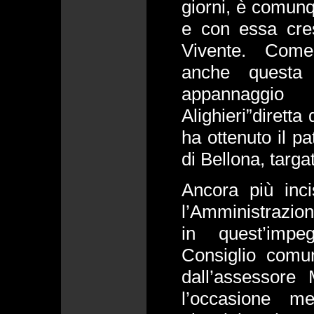
giorni, è comunq
e con essa cres
Vivente. Come 
anche questa
appannaggi
Alighieri”diretta
ha ottenuto il p
di Bellona, targa
Ancora più inci
l’Amministrazi
in quest’impe
Consiglio comu
dall’assessore
l’occasione m