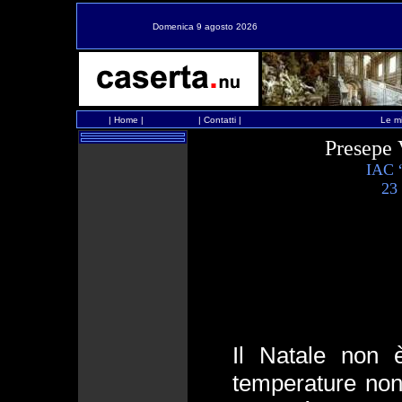
Domenica 9 agosto 2026
|
Home
|
|
Contatti
|
Le mi
Presepe 
IAC “
23
Il Natale non 
temperature non 