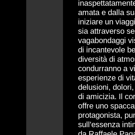
inaspettatamente
amata e dalla sua
iniziare un viagg
sia attraverso se
vagabondaggi vis
di incantevole be
diversità di atmos
condurranno a v
esperienze di vit
delusioni, dolori
di amicizia. Il co
offre uno spaccat
protagonista, punt
sull'essenza inti
da Raffaele Pagan