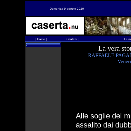
Domenica 9 agosto 2026
|
Home
|
|
Contatti
|
Le mi
La vera sto
RAFFAELE PAGAN
Venerd
Alle soglie del 
assalito dai dubb