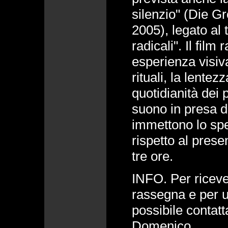
silenzio" (Die Gr
2005), legato al 
radicali". Il fil
esperienza visiva 
rituali, la lentez
quotidianità dei p
suono in presa di
immettono lo spe
rispetto al prese
tre ore.
INFO. Per riceve
rassegna e per ul
possibile contat
Domenico