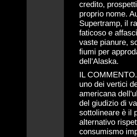
credito, prospetti
proprio nome. A
Supertramp, il r
faticoso e affasc
vaste pianure, s
fiumi per approda
dell'Alaska.
IL COMMENTO. "
uno dei vertici d
americana dell'u
del giudizio di v
sottolineare è il
alternativo rispet
consumismo impe