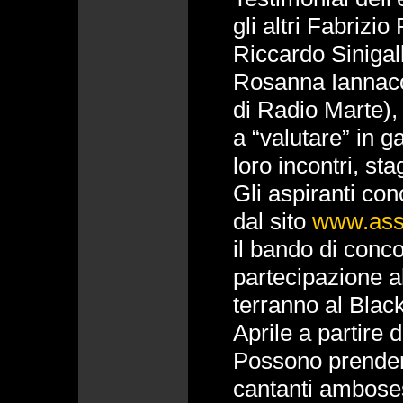
gli altri Fabrizi
Riccardo Sinigall
Rosanna Iannaco
di Radio Marte),
a “valutare” in ga
loro incontri, st
Gli aspiranti co
dal sito
www.asso
il bando di conc
partecipazione al
terranno al Black
Aprile a partire d
Possono prendere
cantanti amboses