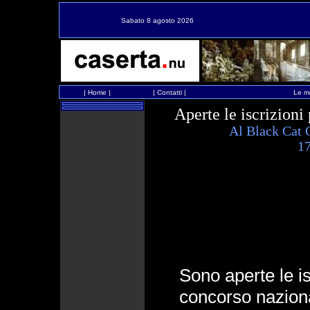
Sabato 8 agosto 2026
|
Home
|
|
Contatti
|
Le mi
Aperte le iscrizioni
Al Black Cat C
17
Sono aperte le is
concorso naziona