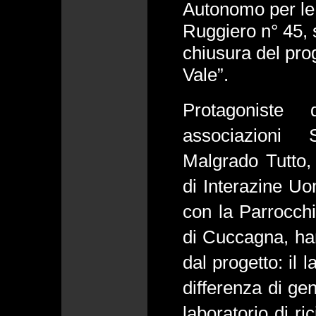
Autonomo per le 
Ruggiero n° 45, s
chiusura del pro
Vale”.
Protagoniste 
associazion
Malgrado Tutto
di Interazine Uo
con la Parrocchi
di Cuccagna, hann
dal progetto: il 
differenza di gene
laboratorio di ric