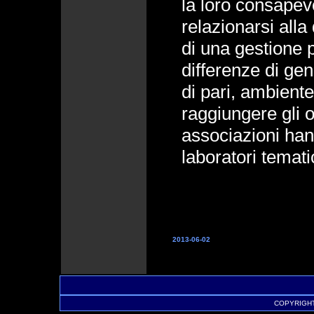
la loro consapev
relazionarsi alla 
di una gestione p
differenze di ge
di pari, ambiente
raggiungere gli ob
associazioni hann
laboratori temati
2013-06-02
COPYRIGHT