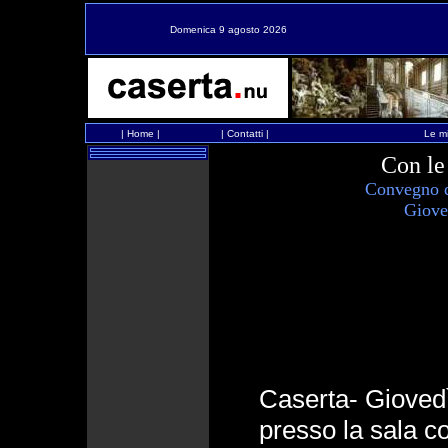
Domenica 9 agosto 2026
|
Home
|
|
Contatti
|
Le mi
Con le
Convegno d
Giove
Caserta- Giovedì
presso la sala co