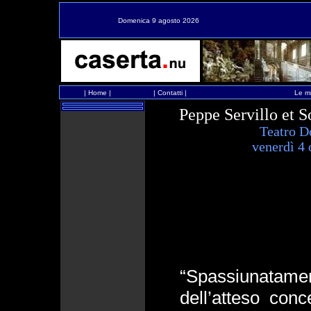
Domenica 9 agosto 2026
|
Home
|
|
Contatti
|
Le mi
Peppe Servillo et So
Teatro D
venerdì 4 
“Spassiunatame
dell’atteso conc