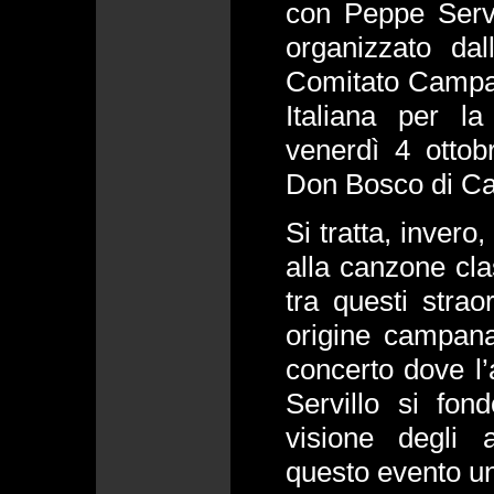
con Peppe Servil
organizzato da
Comitato Campani
Italiana per l
venerdì 4 ottob
Don Bosco di Ca
Si tratta, invero
alla canzone cla
tra questi straor
origine campana
concerto dove l’
Servillo si fo
visione degli 
questo evento un