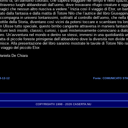
iorno fa, un bambino colorato, che sapeva viaggiare nel tempo e nello spazio,
ttraverso luoghi abbandonati dall’uomo, dove trovavano rifugio creature e ogge
agici che nessun altro riusciva a vedere.” Inizia così il viaggio di Etor, un b
ato dalla fantasia e dalla matita di Totore Nilo che l’autrice del libro Giuseppin
ccompagna in universi lontanissimi, sottratti al controllo dell’uomo, che nella
ottile della Storia, diventano così vicini da potersi toccare e scambiare tra l
n Ulisse tutto speciale, questo bimbo cangiante attraversa in maniera fantast
lcuni testi insoliti, classici, curiosi, i quali misteriosamente cominciano a dial
oro. Un’avventura nel mondo e dentro se stessi, immersi in una quotidianità u
atta di piccole foreste primigenie dell’abbandono dove la diversità non divide 
nisce. Alla presentazione del libro saranno mostrate le tavole di Totore Nilo raf
l viaggio del piccolo Etor.
aniela De Chiara
3-12-12
Fonte: COMUNICATO ST
COPYRIGHT© 1998 - 2026 CASERTA.NU