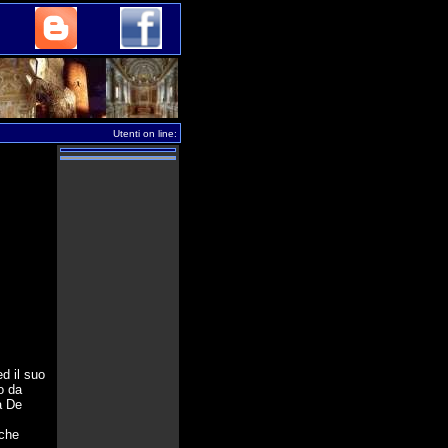
Utenti on line:
d il suo
to da
a De
lche