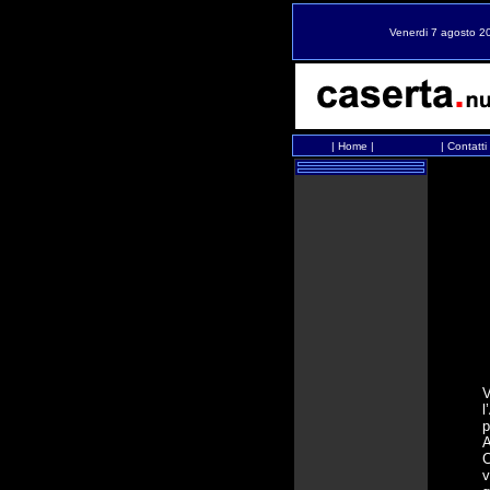
Venerdi 7 agosto 2
|
Home
|
|
Contatti
V
l
p
A
C
v