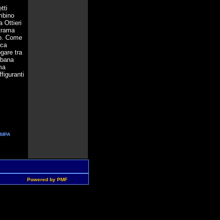
tti
ambino
a Ottieri
 trama
oro. Come
ica
ogare tra
rbana
ma
figuranti
AMPA
Powered by PMF