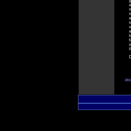
g
a
m
n
a
s
u
a
l
f
u
i
D
201