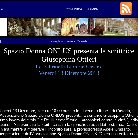
026
|
COMUNICATI STAMPA
|
|
Le migliori offerte a Caserta
Spazio Donna ONLUS presenta la scrittrice
Giuseppina Ottieri
La Feltrinelli Librerie Caserta
Venerdì 13 Dicembre 2013
enerdì 13 Dicembre, alle ore 18.00 presso la Libreria Feltrinelli di Caserta,
’Associazione Spazio Donna ONLUS presenta la scrittrice Giuseppina Ottieri e
rimo lavoro dal titolo “Le Re-Illustrate/Storie – arcobaleni dentro le città ”, edi
peiron. A presentare la scrittrice sarà la giornalista ed addetto stampa Daniel
hiara mentre a moderare l’ incontro sarà la professoressa Adele Grassito,
icepresidente dell’Associazione Spazio Donna ONLUS. “C’era una volta, qua