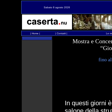
Sabato 8 agosto 2026
|
Home
|
|
Contatti
|
Le mi
Mostra e Concer
“Gio
fino a
In questi giorni 
salone della stru