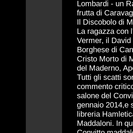
Lombardi - un R
frutta di Caravag
Il Discobolo di M
La ragazza con l'
Vermer, il David
Borghese di Cano
Cristo Morto di 
del Maderno, Apo
Tutti gli scatti s
commento critico
salone del Convit
gennaio 2014,e s
libreria Hamletic
Maddaloni. In que
Convitto maddalo