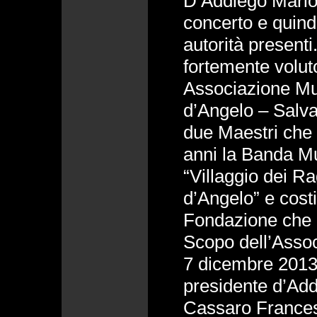
D’Addiego Mario 
concerto e quind
autorità presenti
fortemente volut
Associazione Mu
d’Angelo – Salvat
due Maestri che 
anni la Banda M
“Villaggio dei R
d’Angelo” e costit
Fondazione che h
Scopo dell’Assoc
7 dicembre 201
presidente d’Add
Cassaro Frances