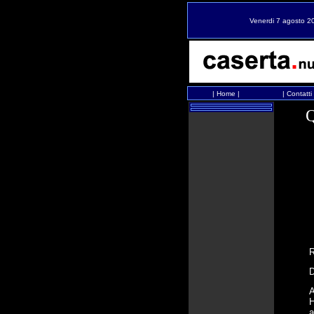
Venerdi 7 agosto 2
|
Home
|
|
Contatti
R
A
H
a