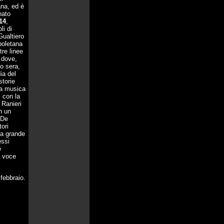
ana, ed è
nato
14
,
li di
Gualtiero
poletana
tre linee
- dove,
to sera,
ia del
storie
lla musica
, con la
, Ranieri
in un
 De
tori
la grande
essi
e
a voce
febbraio.