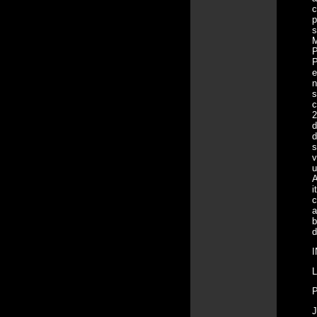
c
p
s
M
P
P
e
n
s
c
2
d
d
s
v
u
A
i
c
a
b
d
I
L
P
J