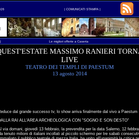
026
|
COMUNICATI STAMPA
|
|
Le migliori offerte a Caserta
QUEST'ESTATE MASSIMO RANIERI TORN
LIVE
TEATRO DEI TEMPLI DI PAESTUM
13 agosto 2014
educe dal grande successo tv, lo show arriva finalmente dal vivo a Paestum
DALLA RAI ALL'AREA ARCHEOLOGICA CON "SOGNO E SON DESTO"
l via domani, giovedì 13 febbraio, la prevendita per la data Salerno, 12 febbr
a tenuto milioni di italiani incollati al piccolo schermo per tre sabati consecuti
mmaliato il pubblico teatrale di mezza Italia, ha unito all'unanimità la critica n