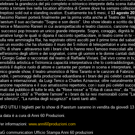
elebrare la grandezza del più completo e istrionico interprete della scena itali
ronto a tornare live nella location all'ombra di Cerere dove ha sempre collezio
trepitosi sold out e standing ovation. Esattamente tra 6 mesi, il
13 agosto 20
assimo Ranieri porterà finalmente per la prima volta anche al Teatro dei Temp
aestum il suo acclamato "Sogno e son desto". Uno show ideato e scritto da 
eirce e Massimo Ranieri in cui avanspettacolo e teatro classico, canzone na
 successi pop trovano un unico grande interprete. Sogno, coraggio, dignità le 
arrative lungo le quali si dipana il racconto spettacolare, in teatro come in tv 
ulla rete ammiraglia Rai, ha registrato ottimi ascolti per il prime time del saba
on un esordio che ha sfondato il muro dei 5 milioni di telespettatori e una med
0% di share - attraverso tutti i brani che lo hanno reso famoso mescolati alle 
ell'eroismo degli ultimi e dei sognatori, come gli uomini e le donne cantati da
i Giorgio Gaber o raccontati dal teatro di Raffaele Viviani. Dal vivo come in tv
ensibilità artistica e l'istrionica capacità interpretativa che lo contraddistingue
estirà il duplice ruolo di attore e cantante per portare in scena e interpretare, 
nico grande show, il teatro umoristico di Nino Taranto e le canzoni di Fabrizio
ndrè, i personaggi della produzione eduardiana e i brani dei più celebri cantau
taliani e internazionali, da Luigi Tenco a Charles Aznavour, oltre naturalmente 
anzone napoletana e il suo amatissimo repertorio, con i suoi più celebri succ
mati dal pubblico di tutte le età, da "Rose rosse" a "Erba di casa mia", da "S
ruciasse la città" a "Perdere l'amore" e i brani da lui resi memorabili come "L
el silenzio", "La rumba degli scugnizzi" e tanti tanti altri.
NFO UTILI I biglietti per lo show di Paestum saranno in vendita da giovedì 13 
a data è a cura di Anni 60 Produzioni.
er informazioni:
www.anni60produzioni.com
aG communication Ufficio Stampa Anni 60 produzioni