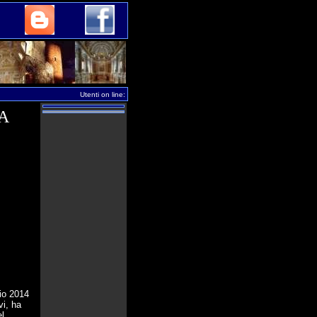
Utenti on line:
A
aio 2014
vi, ha
el