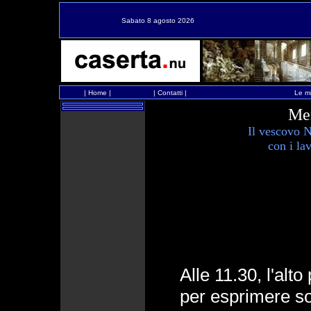
Sabato 8 agosto 2026
|
Home
|
|
Contatti
|
Le mi
Me
Il vescovo 
con i la
Alle 11.30, l'alto
per esprimere so