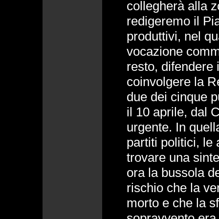
collegherà alla z
redigeremo il Pi
produttivi, nel q
vocazione comme
resto, difendere i
coinvolgere la R
due dei cinque pu
il 10 aprile, dal 
urgente. In quella
partiti politici, l
trovare una sint
ora la bussola de
rischio che la ve
morto e che la s
sopravvento era