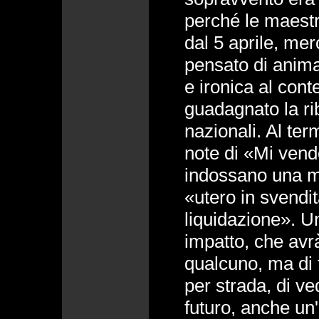
perché le maestr
dal 5 aprile, me
pensato di anima
e ironica al con
guadagnato la rib
nazionali. Al ter
note di «Mi ven
indossano una ma
«utero in svendi
liquidazione». U
impatto, che avrà
qualcuno, ma di f
per strada, di v
futuro, anche un'