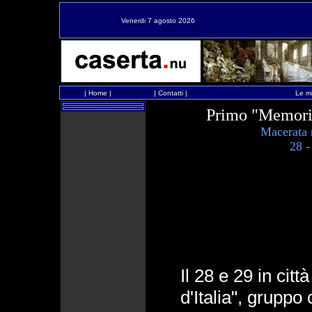
Venerdi 7 agosto 2026
|
Home
|
|
Contatti
|
Le mi
Primo "Memoria
Macerata 
28 -
Il 28 e 29 in cit
d'Italia", gruppo 