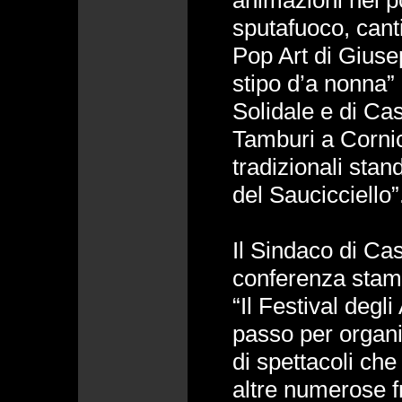
animazioni nei po
sputafuoco, canti
Pop Art di Giuse
stipo d’a nonna”
Solidale e di Cas
Tamburi a Cornic
tradizionali sta
del Saucicciello”
Il Sindaco di Cas
conferenza stamp
“Il Festival degl
passo per organ
di spettacoli ch
altre numerose f