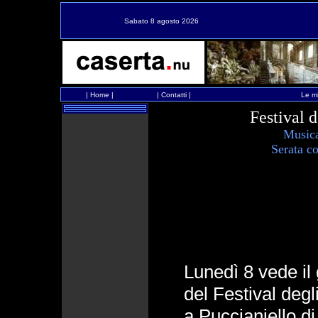
Sabato 8 agosto 2026
|
Home
|
|
Contatti
|
Le mi
Festival d
Musica
Serata co
Lunedì 8 vede il 
del Festival degl
a Puccianiello d