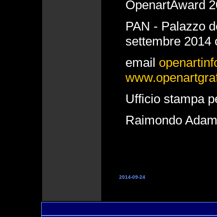
OpenartAward 20
PAN - Palazzo de
settembre 2014 
email
openarti
www.openartgra
Ufficio stampa 
Raimondo Ada
2014-09-24