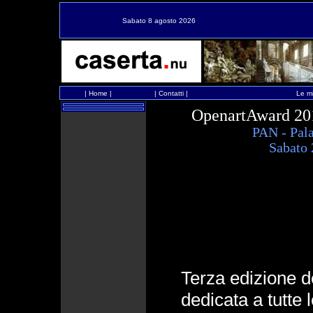
Sabato 8 agosto 2026
|
Home
|
|
Contatti
|
Le mi
OpenartAward 201
PAN - Pala
Sabato 
Terza edizione d
dedicata a tutte l