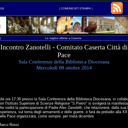
026
|
COMUNICATI STAMPA
|
|
Le migliori offerte a Caserta
Incontro Zanotelli - Comitato Caserta Città di
Pace
Sala Conferenze della Biblioteca Diocesana
Mercoledì 08 ottobre 2014
lle ore 17:30 presso la Sala Conferenze della Biblioteca Diocesana, in collab
on l'Istituto Superiore di Scienze Religiose "S.Pietro" si svolgerà la manifest
he vedrà la partecipazione di Padre Alex Zanotelli, che relazionerà, dalla sua
sperienza, sul tema degli armamenti e delle guerre, e farà da preludio alla X
ella Pace organizzata, come sempre, per metà dicembre.
arco Rossi