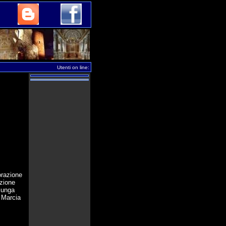
Utenti on line:
orazione
azione
 lunga
X Marcia