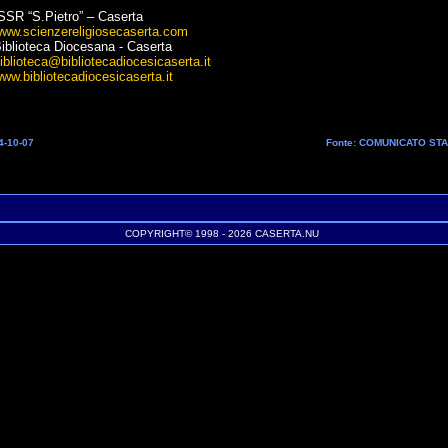
SSR “S.Pietro” – Caserta
ww.scienzereligiosecaserta.com
iblioteca Diocesana - Caserta
iblioteca@bibliotecadiocesicaserta.it
ww.bibliotecadiocesicaserta.it
4-10-07
Fonte: COMUNICATO ST
COPYRIGHT© 1998 - 2026 CASERTA.NU