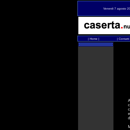
Venerdi 7 agosto 2
|
Home
|
|
Contatti
A
c
c
e
d
M